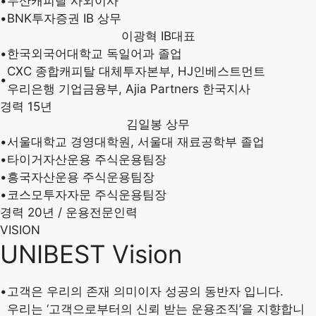
•
두산캐피탈 사외이사
•
BNK투자증권 IB 상무
이광혁
IB대표
•
한국외국어대학교 독일어과 졸업
CXC 종합캐피탈 대체투자본부, HJ인베스트먼트
•
우리은행 기업금융부, Ajia Partners 한국지사
경력 15년
김일봉
상무
•
서울대학교 경영대학원, 서울대 재료공학부 졸업
•
타이거자산운용 주식운용팀장
•
흥국자산운용 주식운용팀장
•
코스모투자자문 주식운용팀장
경력 20년 / 운용전문인력
VISION
UNIBEST Vision
•
고객은 우리의 존재 의미이자 성공의 동반자 입니다.
우리는 ‘고객으로부터의 신뢰 받는 운용조직’을 지향합니