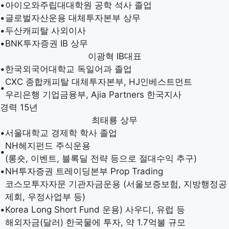
•
아이오와주립대대학원 공학 석사 졸업
•
글로벌자산운용 대체투자본부 상무
•
두산캐피탈 사외이사
•
BNK투자증권 IB 상무
이광혁
IB대표
•
한국외국어대학교 독일어과 졸업
CXC 종합캐피탈 대체투자본부, HJ인베스트먼트
•
우리은행 기업금융부, Ajia Partners 한국지사
경력 15년
최태룡
상무
•
서울대학교 경제학 학사 졸업
NH헤지펀드 주식운용
•
(롱숏, 이벤트, 블록딜 전략 등으로 절대수익 추구)
•
NH투자증권 트레이딩본부 Prop Trading
코스모투자자문 기관자금운용 (서울보증보험, 지방행정공
제회, 우정사업부 등)
•
Korea Long Short Fund 운용) 사우디, 유럽 등
해외자금(달러) 한국물에 투자, 약 1.7억불 규모