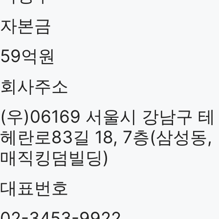
자본금
59억원
회사주소
(우)06169 서울시 강남구 테
헤란로83길 18, 7층(삼성동,
매직킹덤빌딩)
대표번호
02-3453-9922