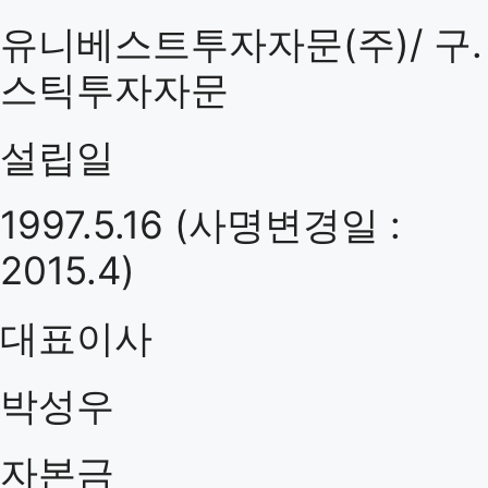
유니베스트투자자문(주)/ 구.
스틱투자자문
설립일
1997.5.16 (사명변경일 :
2015.4)
대표이사
박성우
자본금