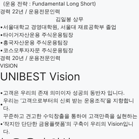
(운용 전략 : Fundamental Long Short)
경력 22년 / 운용전문인력
김일봉
상무
•
서울대학교 경영대학원, 서울대 재료공학부 졸업
•
타이거자산운용 주식운용팀장
•
흥국자산운용 주식운용팀장
•
코스모투자자문 주식운용팀장
경력 20년 / 운용전문인력
VISION
UNIBEST Vision
•
고객은 우리의 존재 의미이자 성공의 동반자 입니다.
우리는 ‘고객으로부터의 신뢰 받는 운용조직’을 지향합니
•
다.
꾸준하고 견고한 수익창출을 통하여 고객만족을 실현하는
•
‘작지만 단단한 금융플랫폼’의 구축이 우리의 Vision입니
다.